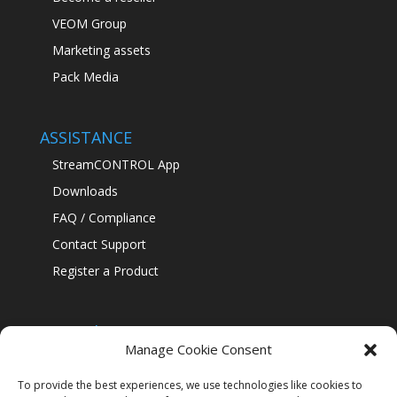
VEOM Group
Marketing assets
Pack Media
ASSISTANCE
StreamCONTROL App
Downloads
FAQ / Compliance
Contact Support
Register a Product
Our policies
Manage Cookie Consent
Confidentiality Policy
Cookie Policy
To provide the best experiences, we use technologies like cookies to