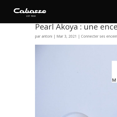
Test THE PEARL AKOYA
Pearl Akoya : une enc
par
antoni
|
Mar 3, 2021
|
Connecter ses encei