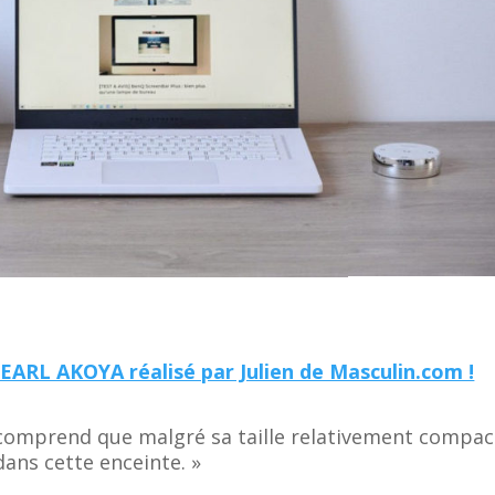
EARL AKOYA réalisé par Julien de Masculin.com !
 comprend que malgré sa taille relativement compac
dans cette enceinte. »