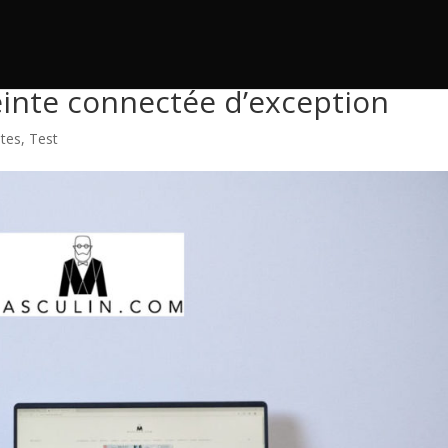
 (masculin.com). Cabasse The
einte connectée d’exception
ntes
,
Test