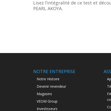
Lisez l’intégralité de ce test et déc
PEARL AKOYA.
NOTRE ENTREPRISE
AS
Notre Histoire
Ap
Devenir revendeur
Té
Magasins
FA
co
VEOM Group
Co
Investisseurs