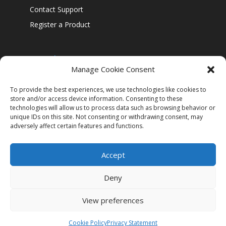
Contact Support
Register a Product
Our policies
Manage Cookie Consent
Confidentiality Policy
Cookie Policy
To provide the best experiences, we use technologies like cookies to
store and/or access device information. Consenting to these
Legal Notice
technologies will allow us to process data such as browsing behavior or
unique IDs on this site. Not consenting or withdrawing consent, may
Security
adversely affect certain features and functions.
Accept
Deny
View preferences
© 2025 Cabasse® - All Rights Reserved
Cookie Policy
Privacy Statement